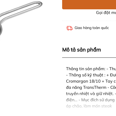
Gọi đặt 
Giao hàng toàn quốc
Mô tả sản phẩm
Thông tin sản phẩm: - T
- Thông số kỹ thuật : + Đư
Cromargan 18/10 + Tay cầ
đa năng TransTherm - Cô
truyền nhiệt và giữ nhiệt.
điện... - Mục đích sử dụng
áp chảo, làm món steak