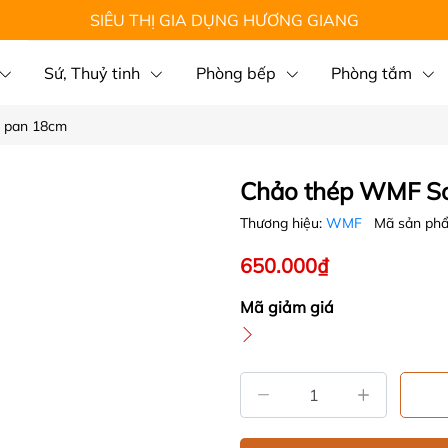
SIÊU THỊ GIA DỤNG HƯƠNG GIANG
Sứ, Thuỷ tinh
Phòng bếp
Phòng tắm
g pan 18cm
Chảo thép WMF So
Thương hiệu:
WMF
Mã sản ph
650.000₫
Mã giảm giá