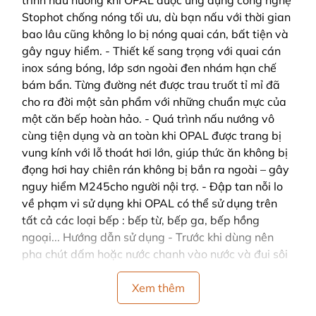
trình nấu nướng khi OPAL được ứng dụng công nghệ
Stophot chống nóng tối ưu, dù bạn nấu với thời gian
bao lâu cũng không lo bị nóng quai cán, bất tiện và
gây nguy hiểm. - Thiết kế sang trọng với quai cán
inox sáng bóng, lớp sơn ngoài đen nhám hạn chế
bám bẩn. Từng đường nét được trau truốt tỉ mỉ đã
cho ra đời một sản phẩm với những chuẩn mực của
một căn bếp hoàn hảo. - Quá trình nấu nướng vô
cùng tiện dụng và an toàn khi OPAL được trang bị
vung kính với lỗ thoát hơi lớn, giúp thức ăn không bị
đọng hơi hay chiên rán không bị bắn ra ngoài – gây
nguy hiểm M245cho người nội trợ. - Đập tan nỗi lo
về phạm vi sử dụng khi OPAL có thể sử dụng trên
tất cả các loại bếp : bếp từ, bếp ga, bếp hồng
ngoại... Hướng dẫn sử dụng - Trước khi dùng nên
pha chút dấm hoặc nước chanh vào nước và đui sôi
5 phút. - Trong quá trình sử dụng không gia nhiệt
quá lâu khi thức ăn trong chảo. - Không để thức ăn
Xem thêm
quá 8 tiếng trong chảo để chất chống dính được