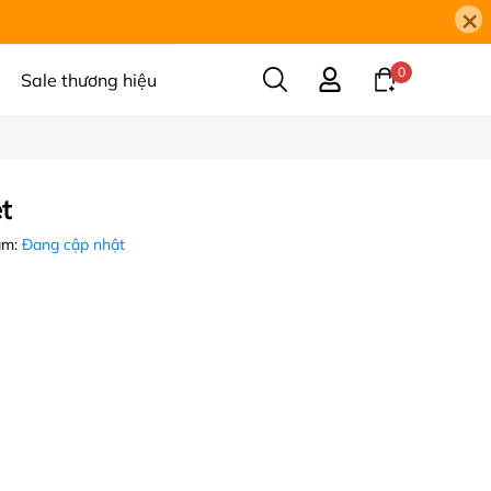
×
0
Sale thương hiệu
t
ẩm:
Đang cập nhật