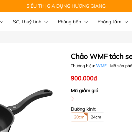
SIÊU THỊ GIA DỤNG HƯƠNG GIANG
Sứ, Thuỷ tinh
Phòng bếp
Phòng tắm
Chảo WMF tách se
Thương hiệu:
WMF
Mã sản ph
900.000₫
Mã giảm giá
Đường kính:
20cm
24cm