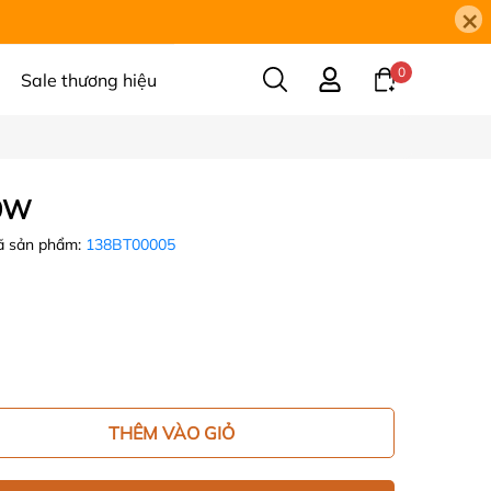
×
0
Sale thương hiệu
 9W
 sản phẩm:
138BT00005
THÊM VÀO GIỎ