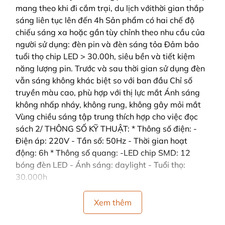
mang theo khi đi cắm trại, du lịch vớithời gian thắp
sáng liên tục lên đến 4h Sản phẩm có hai chế độ
chiếu sáng xa hoặc gần tùy chỉnh theo nhu cầu của
người sử dụng: đèn pin và đèn sáng tỏa Đảm bảo
tuổi thọ chip LED > 30.00h, siêu bền và tiết kiệm
năng lượng pin. Trước và sau thời gian sử dụng đèn
vẫn sáng không khác biệt so với ban đầu Chỉ số
truyền màu cao, phù hợp với thị lực mắt Ánh sáng
không nhấp nháy, không rung, không gây mỏi mắt
Vùng chiều sáng tập trung thích hợp cho việc đọc
sách 2/ THÔNG SỐ KỸ THUẬT: * Thông số điện: -
Điện áp: 220V - Tần số: 50Hz - Thời gian hoạt
động: 6h * Thông số quang: -LED chip SMD: 12
bóng đèn LED - Ánh sáng: daylight - Tuổi thọ:
30.000h
Xem thêm