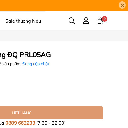
×
0
Sale thương hiệu
ang ĐQ PRL05AG
 sản phẩm:
Đang cập nhật
HẾT HÀNG
mua
0889 662233
(7:30 - 22:00)