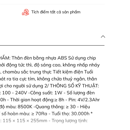
Tích điểm tất cả sản phẩm
HẨM: Thân đèn bằng nhựa ABS Sử dụng chip
ởi động tức thì, độ sáng cao, không nhấp nháy
, chomàu sắc trung thực Tiết kiệm điện Tuổi
t ra tia cực tím, không chứa thuỷ ngân, thân
n lợi cho người sử dụng 2/ THÔNG SỐ KỸ THUẬT:
p: 100 - 240V -Công suất: 1W - Số lượng đèn
000h - Thời gian hoạt động:≥ 8h - Pin: 4V/2.3Ahr
 độ màu: 8500K -Quang thông: ≥ 30 - Hiệu
số hoàn màu: ≥ 70Ra - Tuổi thọ: 30.000h *
p: 115 × 115 × 255mm - Trọng lượng tịnh: