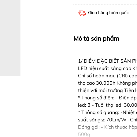
Giao hàng toàn quốc
Mô tả sản phẩm
1/ ĐIỂM ĐẶC BIỆT SẢN P
LED hiệu suất sáng cao Kh
Chỉ số hoàn màu (CRI) cao
thọ cao 30.000h Không phá
thiện với môi trường Tiệ
* Thông số điện: - Điện á
led: 3 - Tuổi thọ led: 30.
* Thông số quang: -Nhiệt
suất sáng:≥ 70Lm/W -Chỉ 
Đóng gói: - Kích thước hộ
500g