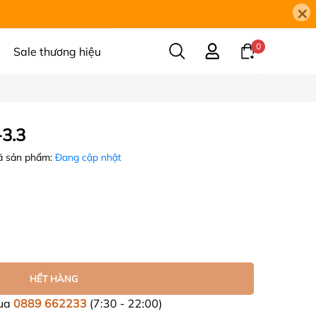
×
0
Sale thương hiệu
-3.3
 sản phẩm:
Đang cập nhật
HẾT HÀNG
mua
0889 662233
(7:30 - 22:00)