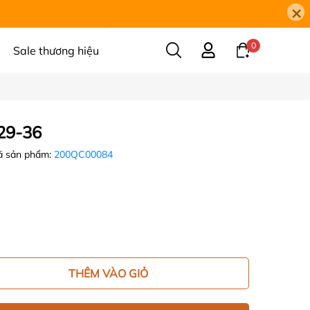
×
0
Sale thương hiệu
129-36
 sản phẩm:
200QC00084
THÊM VÀO GIỎ