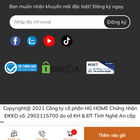
Bạn muốn nhận khuyến mãi đặc biệt? Đăng ký ngay.
Đăng ký
Copyright@ 2021 Công ty cổ phần HG HOME Chứng nhận
ĐKKD số: 2902115700 do sở KH & ĐT Tỉnh Nghệ An cấp
"
"
0
Thêm vào giỏ
Nhắn tin
Gọi điện
Giỏ hàng