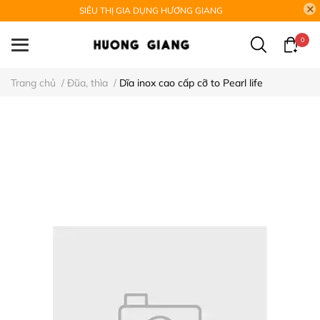
SIÊU THỊ GIA DỤNG HƯƠNG GIANG
0
Trang chủ
/
Đũa, thìa
/
Dĩa inox cao cấp cỡ to Pearl life