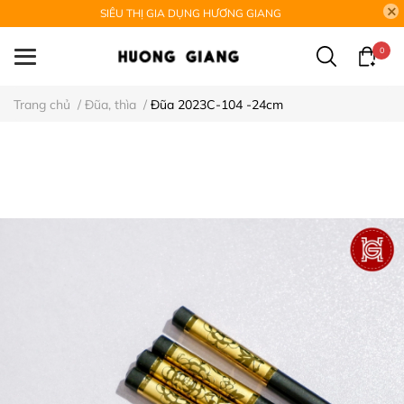
SIÊU THỊ GIA DỤNG HƯƠNG GIANG
0
Trang chủ
/
Đũa, thìa
/
Đũa 2023C-104 -24cm