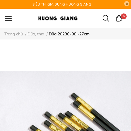
SIÊU THỊ GIA DỤNG HƯƠNG GIANG
0
Trang chủ
/
Đũa, thìa
/
Đũa 2023C-98 -27cm