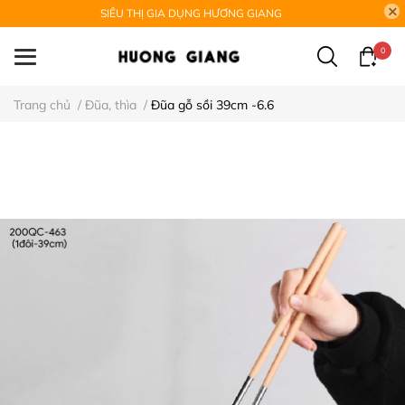
SIÊU THỊ GIA DỤNG HƯƠNG GIANG
0
Trang chủ
/
Đũa, thìa
/
Đũa gỗ sồi 39cm -6.6