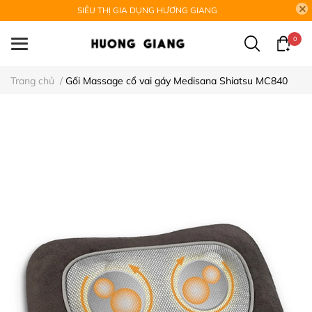
SIÊU THỊ GIA DỤNG HƯƠNG GIANG
0
Trang chủ
/
Gối Massage cổ vai gáy Medisana Shiatsu MC840