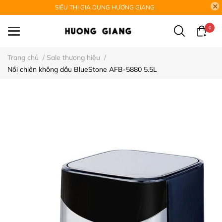
SIÊU THỊ GIA DỤNG HƯƠNG GIANG
0
Trang chủ
/
Sale thương hiệu
/
Nồi chiên không dầu BlueStone AFB-5880 5.5L