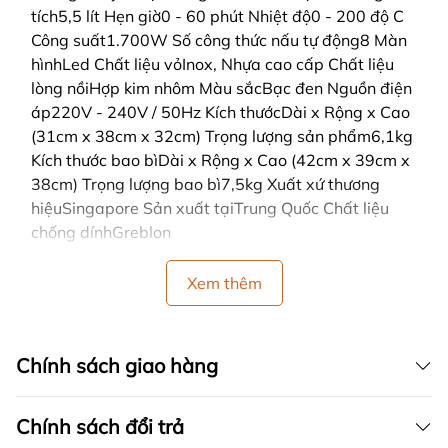
tích5,5 lít Hẹn giờ0 - 60 phút Nhiệt độ0 - 200 độ C
Công suất1.700W Số công thức nấu tự động8 Màn
hìnhLed Chất liệu vỏInox, Nhựa cao cấp Chất liệu
lòng nồiHợp kim nhôm Màu sắcBạc đen Nguồn điện
áp220V - 240V / 50Hz Kích thướcDài x Rộng x Cao
(31cm x 38cm x 32cm) Trọng lượng sản phẩm6,1kg
Kích thước bao bìDài x Rộng x Cao (42cm x 39cm x
38cm) Trọng lượng bao bì7,5kg Xuất xứ thương
hiệuSingapore Sản xuất tạiTrung Quốc Chất liệu
chống dínhGreblon
Xem thêm
Chính sách giao hàng
Chính sách đổi trả