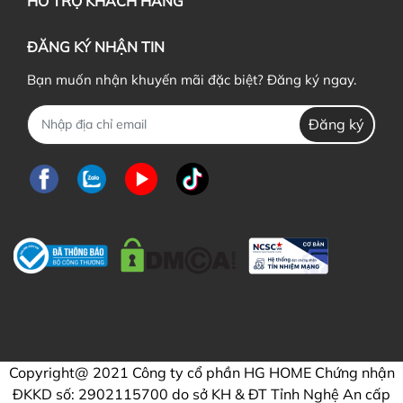
HỖ TRỢ KHÁCH HÀNG
ĐĂNG KÝ NHẬN TIN
Bạn muốn nhận khuyến mãi đặc biệt? Đăng ký ngay.
Đăng ký
Copyright@ 2021 Công ty cổ phần HG HOME Chứng nhận
ĐKKD số: 2902115700 do sở KH & ĐT Tỉnh Nghệ An cấp