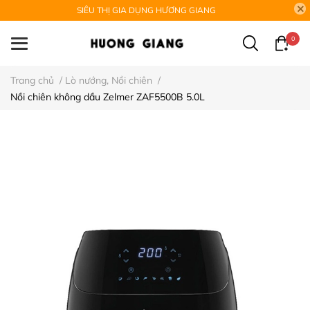
SIÊU THỊ GIA DỤNG HƯƠNG GIANG
0
Trang chủ
/
Lò nướng, Nồi chiên
/
Nồi chiên không dầu Zelmer ZAF5500B 5.0L