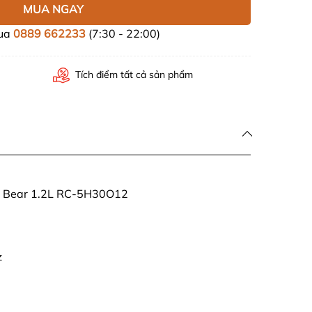
MUA NGAY
mua
0889 662233
(7:30 - 22:00)
Tích điểm tất cả sản phẩm
n Bear 1.2L RC-5H30O12
z