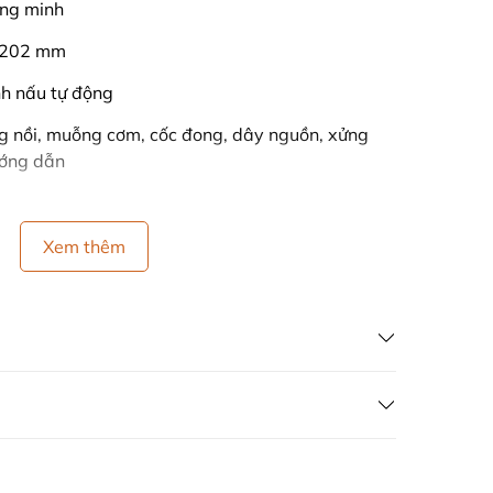
ng minh
 202 mm
nh nấu tự động
ng nồi, muỗng cơm, cốc đong, dây nguồn, xửng
ướng dẫn
Xem thêm