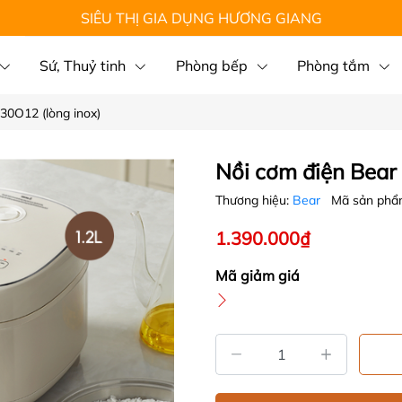
SIÊU THỊ GIA DỤNG HƯƠNG GIANG
Sứ, Thuỷ tinh
Phòng bếp
Phòng tắm
30O12 (lòng inox)
Nồi cơm điện Bear
Thương hiệu:
Bear
Mã sản phẩ
1.390.000₫
Mã giảm giá