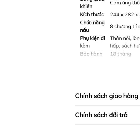
Cảm ứng thô
khiển
Kích thước
244 x 282 x
Chức năng
8 chương trì
nấu
Phụ kiện đi
Thân nồi, lò
kèm
hấp, sách h
Bảo hành
18 tháng
Chính sách giao hàng
Chính sách đổi trả