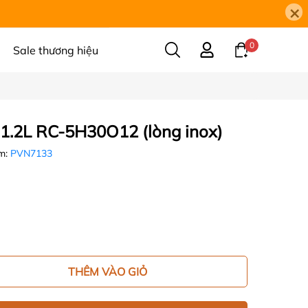
×
0
Sale thương hiệu
 1.2L RC-5H30O12 (lòng inox)
m:
PVN7133
THÊM VÀO GIỎ