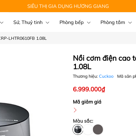
SIÊU THỊ GIA DỤNG HƯƠNG GIANG
Sứ, Thuỷ tinh
Phòng bếp
Phòng tắm
 CRP-LHTR0610FB 1.08L
Nồi cơm điện cao
1.08L
Thương hiệu:
Cuckoo
Mã sản 
6.999.000₫
Mã giảm giá
Màu sắc: