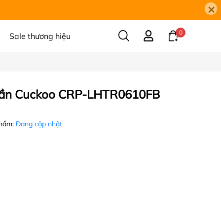
×
0
Sale thương hiệu
 tần Cuckoo CRP-LHTR0610FB
phẩm:
Đang cập nhật