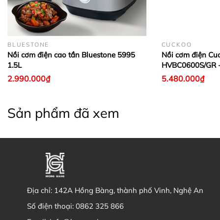
BLUESTONE
CUCKOO
Nồi cơm điện cao tần Bluestone 5995
Nồi cơm điện Cu
1.5L
HVBC0600S/GR -
2.990.000₫
5.480.000₫
Sản phẩm đã xem
Địa chỉ:
142A Hồng Bàng, thành phố Vinh, Nghệ An
Số điện thoại:
0862 325 866