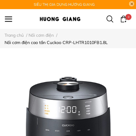
SIÊU THỊ GIA DỤNG HƯƠNG GIANG
0
Trang chủ
/
Nồi cơm điện
/
Nồi cơm điện cao tần Cuckoo CRP-LHTR1010FB1.8L