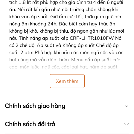
tích 1.8 lít rất phù hợp cho gia đình từ 4 đến 6 người
ăn. Nồi rất kín gần như môi trường chân không khi
khóa van áp suất. Giữ ấm cực tốt, thời gian giữ cơm
nóng ấm khoảng 24h. Đặc biệt cơm hay thức ăn
không bị khô, không bị thiu, độ ngon gần như lúc mới
nấu Tính năng áp suất kép CRP-LHTR1010FW Nồi
có 2 chế độ: Áp suất và Không áp suất Chế độ áp
suất 2 atm:Phù hợp khi nấu các món ngũ cốc và các
hạt cứng mà vẫn dẻo thơm. Menu nấu áp suất cực
cao: món luộc, ngũ cốc, các loại hạt, hầm áp suất
cao, gà tần sâm… Chế độ không áp suất:Cơm vẫn
mềm, xốp, kết hợp nấu cùng các loại rau củ mà vẫn
Xem thêm
giữ nguyên hương vị ban đầu. Menu nấu không áp
suất: cơm trộn, cháo dinh dưỡng, hấp đa năng, đồ
ăn dặm cho bé Nắp vung bằng Fullstainless có thể
Chính sách giao hàng
tháo rời Cuckoo được làm bằng Fullstainless có thể
tháo rời để dễ dàng vệ sinh hơn vừa sạch sẽ và vừa
Chính sách đổi trả
tiện lợi Với công nghệ áp suất kép cho bạn thay đổi
hương vị Đa dạng chế độ nấu Nồi cao tần CRP-