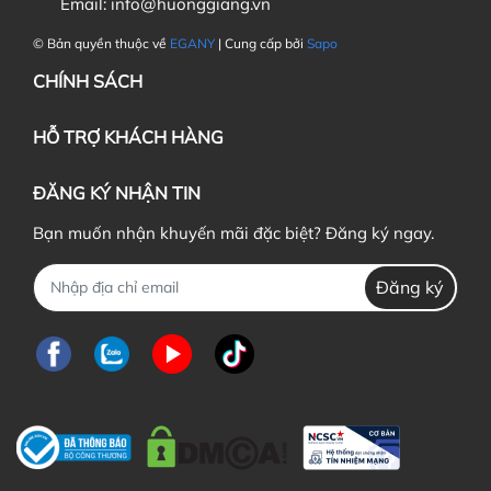
Email:
info@huonggiang.vn
© Bản quyền thuộc về
EGANY
| Cung cấp bởi
Sapo
CHÍNH SÁCH
HỖ TRỢ KHÁCH HÀNG
ĐĂNG KÝ NHẬN TIN
Bạn muốn nhận khuyến mãi đặc biệt? Đăng ký ngay.
Đăng ký