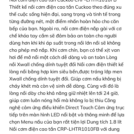
Thiết kế nồi cơm điện cao tần Cuckoo theo đúng xu
thế cuộc sống hiện đại, sang trọng và tinh tế trong
từng đường nét, một điểm nhấn hoàn hảo cho căn
bếp của bạn. Ngoài ra, nồi cơm điện nắp gài với cơ
chế khóa tay cầm sẽ đảm bảo an toàn cho người
dùng hơn khi khi áp suất trong nồi lớn nồi sẽ không
cho phép mở nắp. Khi cơm chín, bạn có thể xịt van
hơi để mở nồi một cách dễ dàng và an toàn Lòng
nồi Xwall chống dính tuyệt đối Nồi cơm điện thiết kế
lòng nồi bằng hợp kim siêu bền,được tráng lớp men
Xwall chống dính tuyệt đối. Giúp cơm nấu không bị
cháy khét mà còn vệ sinh dễ dàng. Cùng với đó là
lòng nồi dày cho khả năng giữ nhiệt lên tới 24 giờ,
giúp cơm luôn nóng hổi mà không lo bị thiu Công
nghệ cảm ứng điều khiển Direct Touch Cảm ứng trục
tiếp trên màn hình LED nổi bật và thông minh để lựa
chọn Menu nấu của bạn rất tiện lợi Dung tích 1.8 lít
Nồi cơm điện cao tần CRP-LHTR1010FB với dung