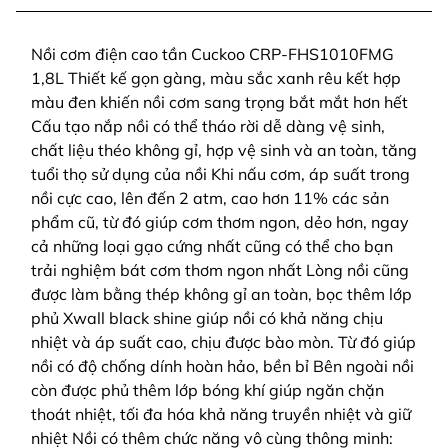
Nồi cơm điện cao tần Cuckoo CRP-FHS1010FMG
1,8L Thiết kế gọn gàng, màu sắc xanh rêu kết hợp
màu đen khiến nồi cơm sang trọng bắt mắt hơn hết
Cấu tạo nắp nồi có thể tháo rời dễ dàng vệ sinh,
chất liệu théo không gỉ, hợp vệ sinh và an toàn, tăng
tuổi thọ sử dụng của nồi Khi nấu cơm, áp suất trong
nồi cực cao, lên đến 2 atm, cao hơn 11% các sản
phẩm cũ, từ đó giúp cơm thơm ngon, dẻo hơn, ngay
cả những loại gạo cứng nhất cũng có thể cho bạn
trải nghiệm bát cơm thơm ngon nhất Lòng nồi cũng
được làm bằng thép không gỉ an toàn, bọc thêm lớp
phủ Xwall black shine giúp nồi có khả năng chịu
nhiệt và áp suất cao, chịu được bào mòn. Từ đó giúp
nồi có độ chống dính hoàn hảo, bền bỉ Bên ngoài nồi
còn được phủ thêm lớp bóng khí giúp ngăn chặn
thoát nhiệt, tối đa hóa khả năng truyền nhiệt và giữ
nhiệt Nồi có thêm chức năng vô cùng thông minh: