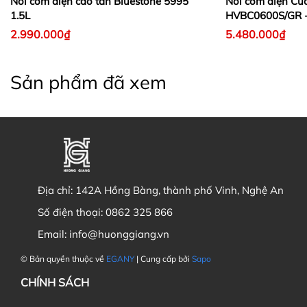
Nồi cơm điện cao tần Bluestone 5995
Nồi cơm điện Cu
1.5L
HVBC0600S/GR -
2.990.000₫
5.480.000₫
Sản phẩm đã xem
Địa chỉ:
142A Hồng Bàng, thành phố Vinh, Nghệ An
Số điện thoại:
0862 325 866
Email:
info@huonggiang.vn
© Bản quyền thuộc về
EGANY
| Cung cấp bởi
Sapo
CHÍNH SÁCH