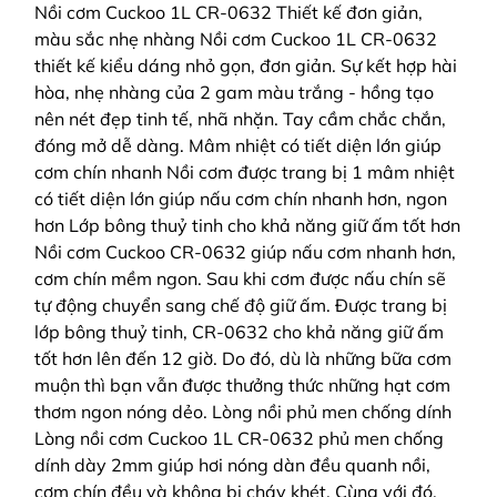
Nồi cơm Cuckoo 1L CR-0632 Thiết kế đơn giản,
màu sắc nhẹ nhàng Nồi cơm Cuckoo 1L CR-0632
thiết kế kiểu dáng nhỏ gọn, đơn giản. Sự kết hợp hài
hòa, nhẹ nhàng của 2 gam màu trắng - hồng tạo
nên nét đẹp tinh tế, nhã nhặn. Tay cầm chắc chắn,
đóng mở dễ dàng. Mâm nhiệt có tiết diện lớn giúp
cơm chín nhanh Nồi cơm được trang bị 1 mâm nhiệt
có tiết diện lớn giúp nấu cơm chín nhanh hơn, ngon
hơn Lớp bông thuỷ tinh cho khả năng giữ ấm tốt hơn
Nồi cơm Cuckoo CR-0632 giúp nấu cơm nhanh hơn,
cơm chín mềm ngon. Sau khi cơm được nấu chín sẽ
tự động chuyển sang chế độ giữ ấm. Được trang bị
lớp bông thuỷ tinh, CR-0632 cho khả năng giữ ấm
tốt hơn lên đến 12 giờ. Do đó, dù là những bữa cơm
muộn thì bạn vẫn được thưởng thức những hạt cơm
thơm ngon nóng dẻo. Lòng nồi phủ men chống dính
Lòng nồi cơm Cuckoo 1L CR-0632 phủ men chống
dính dày 2mm giúp hơi nóng dàn đều quanh nồi,
cơm chín đều và không bị cháy khét. Cùng với đó,