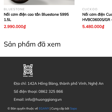
BLUESTONE
CUCKOO
Nồi cơm điện cao tần Bluestone 5995
Nồi cơm điện Cu
1.5L
HVBC0600S/GR -
2.990.000₫
5.480.000₫
Sản phẩm đã xem
Địa chỉ:
142A Hồng Bàng, thành phố Vinh, Nghệ An
Số điện thoại:
0862 325 866
Email:
info@huonggiang.vn
© Bản quyền thuộc về
EGANY
| Cung cấp bởi
Sapo