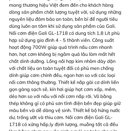
mang thương hiệu Việt đem đến cho khách hàng
dòng sản phẩm chất lượng tuyệt vời, sử dụng những
nguyên liệu đảm bảo an toàn, bền bỉ để người tiêu
dùng luôn an tâm khi sử dụng sản phẩm của Gali.
Nồi cơm điện Gali GL-1718 có dung tích 1,8 Lít phù
hợp sử dụng gia đình 4 - 5 thành viên. Công suất
hoạt động 700W giúp quá trình nấu cơm nhanh
hơn, hạt cơm không bị ngâm quá lâu làm mất hết
chất dinh dưỡng. Lồng nồi hợp kim nhôm dày dặn
với chất liệu an toàn tuyệt đối có phủ men chống
dính giúp cơm chính đều, ngon hơn so với các loại
nồi cơm thông thường. Thiết kế nắp gài cơ dính liền
gọn gàng sạch sẽ, kín hơi giúp hạt cơm xốp, mềm,
dẻo hơn so với nấu với nồi cơm nắp rời. Vỏ bằng
thép không gỉ có phủ sơn tĩnh điện bền đẹp giúp giữ
màu bền và dễ dàng vệ sinh. Thiết kế bộ hứng nước
dư, trống ướt và thiu cơm. Nồi cơm điện Gali GL-
1718 có xửng hấp,ly định lượng, muỗng tất cả đều