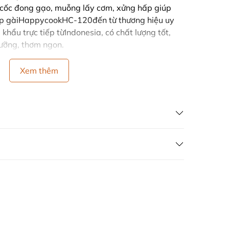
ó cốc đong gạo, muỗng lấy cơm, xửng hấp giúp
nắp gàiHappycookHC-120đến từ thương hiệu uy
hẩu trực tiếp từIndonesia, có chất lượng tốt,
ưỡng, thơm ngon.
Xem thêm