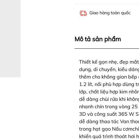
Giao hàng toàn quốc
Mô tả sản phẩm
Thiết kế gọn nhẹ, đẹp m
dụng, di chuyển, kiểu dán
thêm cho không gian bếp c
1.2 lít, nồi phù hợp dùng 
lớp, chất liệu hợp kim nh
dễ dàng chùi rửa khi khô
nhanh chín trong vòng 25 
3D và công suất 365 W Sử
dễ dàng thao tác Van thoá
trong hạt gạo Nấu cơmchí
khiển quá trình thoát hơi 