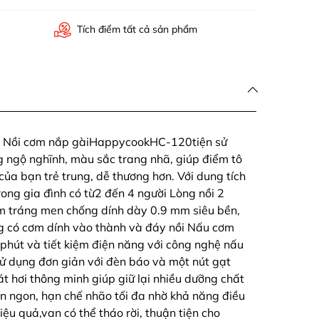
Tích điểm tất cả sản phẩm
ắt Nồi cơm nắp gàiHappycookHC-120tiện sử
g ngộ nghĩnh, màu sắc trang nhã, giúp điểm tô
ủa bạn trẻ trung, dễ thương hơn. Với dung tích
trong gia đình có từ2 đến 4 người Lòng nồi 2
ôm tráng men chống dính dày 0.9 mm siêu bền,
ng có cơm dính vào thành và đáy nồi Nấu cơm
phút và tiết kiệm điện năng với công nghệ nấu
 dụng đơn giản với đèn báo và một nút gạt
t hơi thông minh giúp giữ lại nhiều dưỡng chất
n ngon, hạn chế nhão tối đa nhờ khả năng điều
hiệu quả,van có thể tháo rời, thuận tiện cho