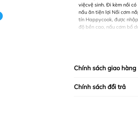
việcvệ sinh. Đi kèm nồi c
nấu ăn tiện lợi Nồi cơm 
tín Happycook, được nhập k
độ bền cao, nấu cơm bổ d
Chính sách giao hàng
Chính sách đổi trả