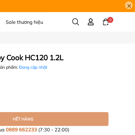
×
0
Sale thương hiệu
py Cook HC120 1.2L
sản phẩm:
Đang cập nhật
HẾT HÀNG
mua
0889 662233
(7:30 - 22:00)