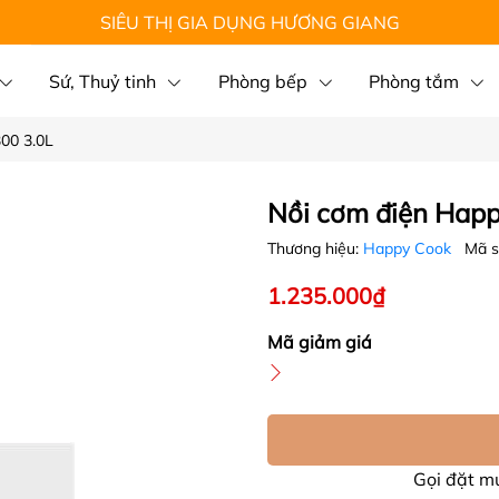
SIÊU THỊ GIA DỤNG HƯƠNG GIANG
Sứ, Thuỷ tinh
Phòng bếp
Phòng tắm
00 3.0L
Nồi cơm điện Hap
Thương hiệu:
Happy Cook
Mã 
1.235.000₫
Mã giảm giá
Gọi đặt 