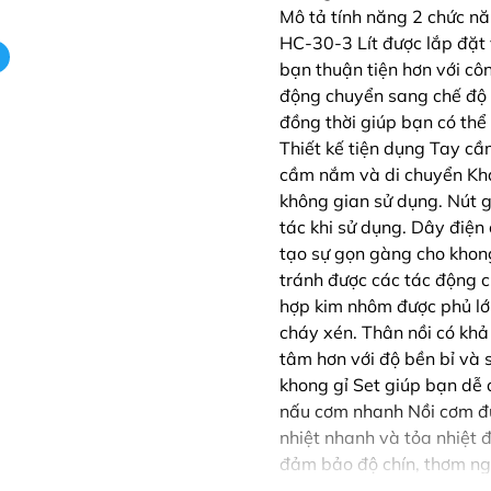
Mô tả tính năng 2 chức 
HC-30-3 Lít được lắp đặt
bạn thuận tiện hơn với cô
động chuyển sang chế độ 
đồng thời giúp bạn có thể
Thiết kế tiện dụng Tay c
cầm nắm và di chuyển Kha
không gian sử dụng. Nút g
tác khi sử dụng. Dây điện
tạo sự gọn gàng cho khon
tránh được các tác động c
hợp kim nhôm được phủ l
cháy xén. Thân nồi có khả
tâm hơn với độ bền bỉ và s
khong gỉ Set giúp bạn dễ 
nấu cơm nhanh Nồi cơm đư
nhiệt nhanh và tỏa nhiệt
đảm bảo độ chín, thơm ngo
tích 3 lít, bạn có thể thỏ