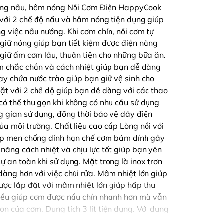
năng nấu, hâm nóng Nồi Cơm Điện HappyCook
 với 2 chế độ nấu và hâm nóng tiện dụng giúp
ng việc nấu nướng. Khi cơm chín, nồi cơm tự
giữ nóng giúp bạn tiết kiệm được điện năng
 giữ ấm cơm lâu, thuận tiện cho những bữa ăn.
ầm chắc chắn và cách nhiệt giúp bạn dễ dàng
y chứa nước trào giúp bạn giữ vệ sinh cho
ặt với 2 chế dộ giúp bạn dễ dàng với các thao
 có thể thu gọn khi không có nhu cầu sử dụng
g gian sử dụng, đồng thời bảo vệ dây điện
ủa môi trường. Chất liệu cao cấp Lòng nồi với
ớp men chống dính hạn chế cơm bám dính gây
 năng cách nhiệt và chịu lực tốt giúp bạn yên
ự an toàn khi sử dụng. Mặt trong là inox trơn
dàng hơn với việc chùi rửa. Mâm nhiệt lớn giúp
ợc lắp đặt với mâm nhiệt lớn giúp hấp thu
 đều giúp cơm được nấu chín nhanh hơn mà vẫn
n của cơm. Dung tích 3 lít tiện dụng. Với dung
a sức nấu cơm với khối lượng lớn cho nhiều người