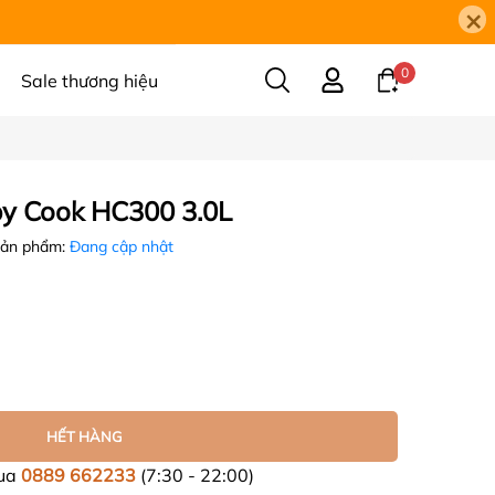
×
0
Sale thương hiệu
py Cook HC300 3.0L
sản phẩm:
Đang cập nhật
HẾT HÀNG
mua
0889 662233
(7:30 - 22:00)