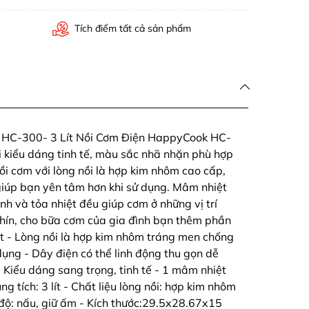
Tích điểm tất cả sản phẩm
HC-300- 3 Lít Nồi Cơm Điện HappyCook HC-
ới kiểu dáng tinh tế, màu sắc nhã nhặn phù hợp
ồi cơm với lòng nồi là hợp kim nhôm cao cấp,
iúp bạn yên tâm hơn khi sử dụng. Mâm nhiệt
nh và tỏa nhiệt đều giúp cơm ở những vị trí
hín, cho bữa cơm của gia đình bạn thêm phần
ật - Lòng nồi là hợp kim nhôm tráng men chống
n dụng - Dây điện có thể linh động thu gọn dễ
- Kiểu dáng sang trọng, tinh tế - 1 mâm nhiệt
g tích: 3 lít - Chất liệu lòng nồi: hợp kim nhôm
độ: nấu, giữ ấm - Kích thước:29.5x28.67x15