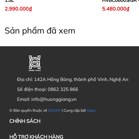
1.5L
HVBC0600S/GR -
2.990.000₫
5.480.000₫
Sản phẩm đã xem
Địa chỉ:
142A Hồng Bàng, thành phố Vinh, Nghệ An
Số điện thoại:
0862 325 866
Email:
info@huonggiang.vn
© Bản quyền thuộc về
EGANY
| Cung cấp bởi
Sapo
CHÍNH SÁCH
HỖ TRỢ KHÁCH HÀNG