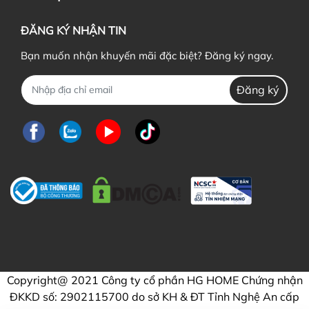
ĐĂNG KÝ NHẬN TIN
Bạn muốn nhận khuyến mãi đặc biệt? Đăng ký ngay.
Đăng ký
Copyright@ 2021 Công ty cổ phần HG HOME Chứng nhận
ĐKKD số: 2902115700 do sở KH & ĐT Tỉnh Nghệ An cấp