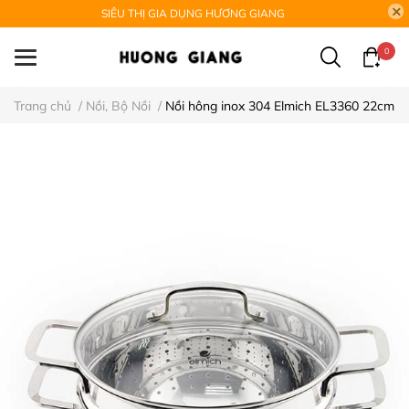
SIÊU THỊ GIA DỤNG HƯƠNG GIANG
0
Trang chủ
/
Nồi, Bộ Nồi
/
Nồi hông inox 304 Elmich EL3360 22cm