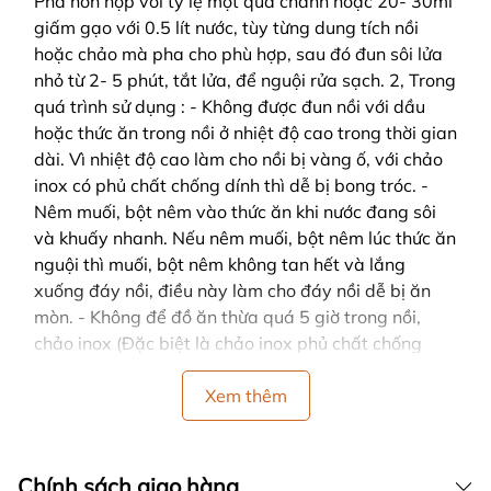
Pha hỗn hợp với tỷ lệ một quả chanh hoặc 20- 30ml
giấm gạo với 0.5 lít nước, tùy từng dung tích nồi
hoặc chảo mà pha cho phù hợp, sau đó đun sôi lửa
nhỏ từ 2- 5 phút, tắt lửa, để nguội rửa sạch. 2, Trong
quá trình sử dụng : - Không được đun nồi với dầu
hoặc thức ăn trong nồi ở nhiệt độ cao trong thời gian
dài. Vì nhiệt độ cao làm cho nồi bị vàng ố, với chảo
inox có phủ chất chống dính thì dễ bị bong tróc. -
Nêm muối, bột nêm vào thức ăn khi nước đang sôi
và khuấy nhanh. Nếu nêm muối, bột nêm lúc thức ăn
nguội thì muối, bột nêm không tan hết và lắng
xuống đáy nồi, điều này làm cho đáy nồi dễ bị ăn
mòn. - Không để đồ ăn thừa quá 5 giờ trong nồi,
chảo inox (Đặc biệt là chảo inox phủ chất chống
dính). - Không sử dụng nồi inox trong lò vi sóng
(Tránh hiện tượng lò vi sóng hở điện gây mất an
Xem thêm
toàn). - Không nên để lửa to khi đồ ăn đã sôi, đối với
nồi nhiều đáy để tiết kiệm nhiên liệu vì đáy dày có
tính chất giữ nhiệt tốt. - Không đổ nước lạnh vào nồi
Chính sách giao hàng