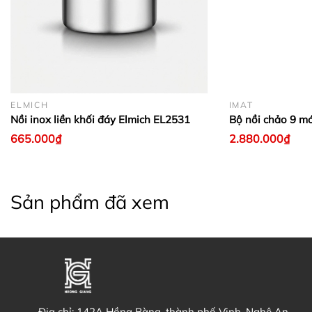
ELMICH
IMAT
Nồi inox liền khối đáy Elmich EL2531
Bộ nồi chảo 9 m
665.000₫
2.880.000₫
Sản phẩm đã xem
Địa chỉ:
142A Hồng Bàng, thành phố Vinh, Nghệ An