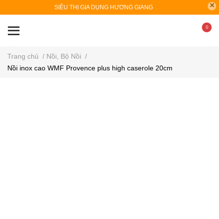
SIÊU THỊ GIA DỤNG HƯƠNG GIANG
0
Trang chủ
/
Nồi, Bộ Nồi
/
Nồi inox cao WMF Provence plus high caserole 20cm