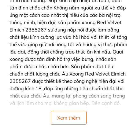
trình nấu nướng. Nắp kính chịu nhiệt an toàn, quai
tán đinh chắc chắn Không nằm ngoài xu thế và đáp
ứng một cách cao nhất thị hiếu của các bà nội trợ
thông minh, hiện đại, sản phẩm xoong Red Velvet
Elmich 2355267 sử dụng nắp nồi được làm bằng
chất liệu kính cường lực vừa hài hòa với thiết kế tổng
thể vừa giúp giữ hơi nóng tốt và hương vị thực phẩm
lâu dài, đồng thời chống trào thức ăn khi nấu. Quai
xoong được tán đinh hỗ trợ việc bưng, nhấc sản
phẩm được chắc chắn hơn. Sản phẩm đạt tiêu
chuẩn chất lượng châu Âu Xoong Red Velvet Elmich
2355267 được thiết kế theo công nghệ hiện đại với
đường kính 18 ,đáp ứng những tiêu chuẩn khắt khe
nhất của châu Âu, mang lại phong cách sang trọng
và lịch lãm cho mọi không gian bếp. Bên cạnh đó,
sản phẩm còn được chứng nhận là không phản ứng
với các loại acid trong thực phẩm, an toàn cho sức
Xem thêm
khỏe; giảm thiểu tối đa nguy cơ cháy thực phẩm
trong quá trình nấu nướng; sử dụng được với các