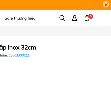
×
0
Sale thương hiệu
nắp inox 32cm
phẩm:
135CL00022