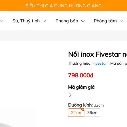
SIÊU THỊ GIA DỤNG HƯƠNG GIANG
Sứ, Thuỷ tinh
Phòng bếp
Phòng tắm
Nồi inox Fivestar 
Thương hiệu:
Fivestar
Mã sản 
798.000₫
Mã giảm giá
Đường kính:
32cm
32cm
36cm