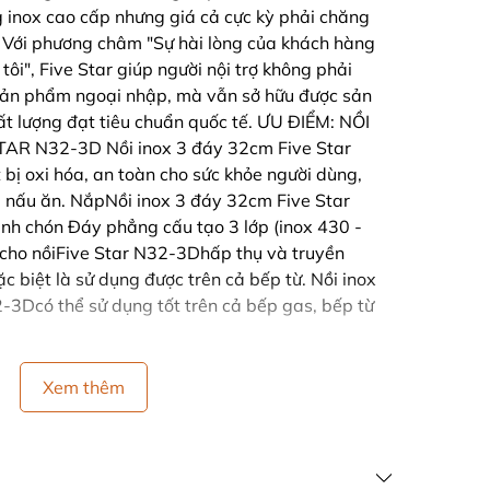
ng inox cao cấp nhưng giá cả cực kỳ phải chăng
. Với phương châm "Sự hài lòng của khách hàng
tôi", Five Star giúp người nội trợ không phải
c sản phẩm ngoại nhập, mà vẫn sở hữu được sản
t lượng đạt tiêu chuẩn quốc tế. ƯU ĐIỂM: NỒI
AR N32-3D Nồi inox 3 đáy 32cm Five Star
bị oxi hóa, an toàn cho sức khỏe người dùng,
i nấu ăn. NắpNồi inox 3 đáy 32cm Five Star
nh chón Đáy phẳng cấu tạo 3 lớp (inox 430 -
 cho nồiFive Star N32-3Dhấp thụ và truyền
ặc biệt là sử dụng được trên cả bếp từ. Nồi inox
-3Dcó thể sử dụng tốt trên cả bếp gas, bếp từ
Xem thêm