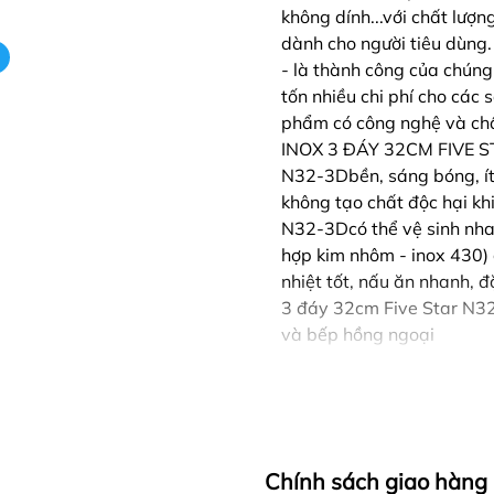
không dính...với chất lượ
dành cho người tiêu dùng
- là thành công của chúng 
tốn nhiều chi phí cho cá
phẩm có công nghệ và chấ
INOX 3 ĐÁY 32CM FIVE ST
N32-3Dbền, sáng bóng, ít 
không tạo chất độc hại kh
N32-3Dcó thể vệ sinh nha
hợp kim nhôm - inox 430)
nhiệt tốt, nấu ăn nhanh, đ
3 đáy 32cm Five Star N32
và bếp hồng ngoại
Chính sách giao hàng