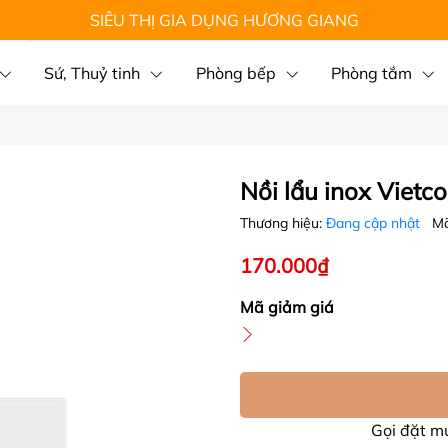
SIÊU THỊ GIA DỤNG HƯƠNG GIANG
Sứ, Thuỷ tinh
Phòng bếp
Phòng tắm
Nồi lẩu inox Vietc
Thương hiệu:
Đang cập nhật
Mã
170.000₫
Mã giảm giá
Gọi đặt 