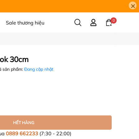
×
0
Sale thương hiệu
ook 30cm
 sản phẩm:
Đang cập nhật
HẾT HÀNG
mua
0889 662233
(7:30 - 22:00)