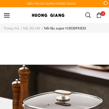
SIÊU THỊ GIA DỤNG HƯƠNG GIANG
0
Trang chủ
/
Nồi, Bộ Nồi
/
Nồi lẩu supor H3030FK833