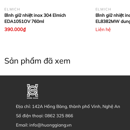
ELMICH
ELMICH
Bình giữ nhiệt inox 304 Elmich
Bình giữ nhiệt i
EDA1051OV 760ml
EL8382MW dung 
390.000₫
Liên hệ
Sản phẩm đã xem
Địa chỉ:
142A Hồng Bàng, thành phố Vinh, Nghệ An
Số điện thoại:
0862 325 866
Email:
info@huonggiang.vn