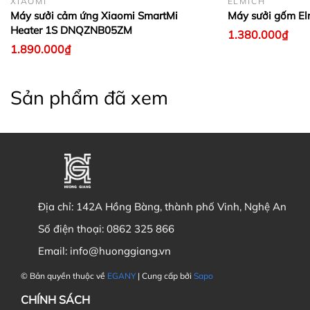
XIAOMI
ELMICH
Máy sưởi cảm ứng Xiaomi SmartMi
Máy sưởi gốm E
Heater 1S DNQZNB05ZM
1.380.000₫
1.890.000₫
Sản phẩm đã xem
Địa chỉ:
142A Hồng Bàng, thành phố Vinh, Nghệ An
Số điện thoại:
0862 325 866
Email:
info@huonggiang.vn
© Bản quyền thuộc về
EGANY
| Cung cấp bởi
Sapo
CHÍNH SÁCH