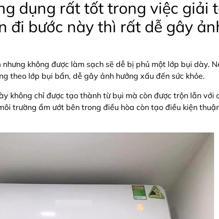
g dụng rất tốt trong việc giải 
 đi bước này thì rất dễ gây ả
nhưng không được làm sạch sẽ dễ bị phủ một lớp bụi dày. Nế
ang theo lớp bụi bẩn, dễ gây ảnh hưởng xấu đến sức khỏe.
y không chỉ được tạo thành từ bụi mà còn được trộn lẫn với các
môi trường ẩm ướt bên trong điều hòa còn tạo điều kiện thuận