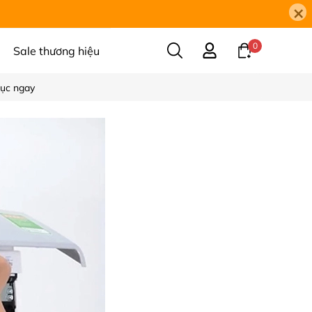
×
0
Sale thương hiệu
hục ngay