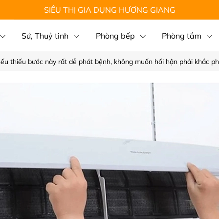
SIÊU THỊ GIA DỤNG HƯƠNG GIANG
Sứ, Thuỷ tinh
Phòng bếp
Phòng tắm
ếu thiếu bước này rất dễ phát bệnh, không muốn hối hận phải khắc p