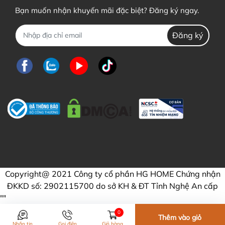
Bạn muốn nhận khuyến mãi đặc biệt? Đăng ký ngay.
Đăng ký
Copyright@ 2021 Công ty cổ phần HG HOME Chứng nhận
ĐKKD số: 2902115700 do sở KH & ĐT Tỉnh Nghệ An cấp
"
"
0
Thêm vào giỏ
Nhắn tin
Gọi điện
Giỏ hàng