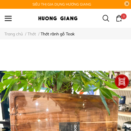
SIÊU THỊ GIA DỤNG HƯƠNG GIANG
0
Trang chủ
/
Thớt
/
Thớt rãnh gỗ Teak