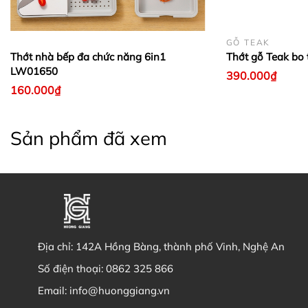
GỖ TEAK
Thớt nhà bếp đa chức năng 6in1
Thớt gỗ Teak bo 
LW01650
390.000₫
160.000₫
Sản phẩm đã xem
Địa chỉ:
142A Hồng Bàng, thành phố Vinh, Nghệ An
Số điện thoại:
0862 325 866
Email:
info@huonggiang.vn