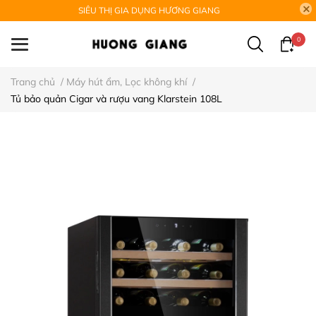
SIÊU THỊ GIA DỤNG HƯƠNG GIANG
0
Trang chủ
/
Máy hút ẩm, Lọc không khí
/
Tủ bảo quản Cigar và rượu vang Klarstein 108L