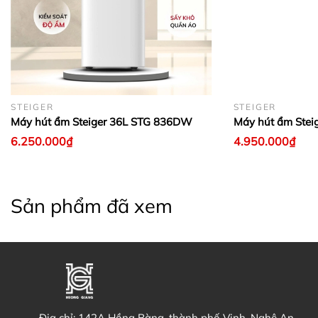
STEIGER
STEIGER
Máy hút ẩm Steiger 36L STG 836DW
Máy hút ẩm Ste
6.250.000₫
4.950.000₫
Sản phẩm đã xem
Địa chỉ:
142A Hồng Bàng, thành phố Vinh, Nghệ An