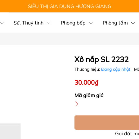
SIÊU THỊ GIA DỤNG HƯƠNG GIANG
Sứ, Thuỷ tinh
Phòng bếp
Phòng tắm
Xô nắp SL 2232
Thương hiệu:
Đang cập nhật
Mã
30.000₫
Mã giảm giá
Gọi đặt 