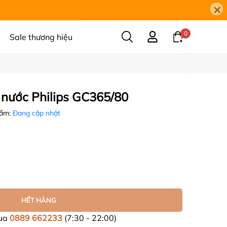
×
0
Sale thương hiệu
 nước Philips GC365/80
hẩm:
Đang cập nhật
HẾT HÀNG
mua
0889 662233
(7:30 - 22:00)