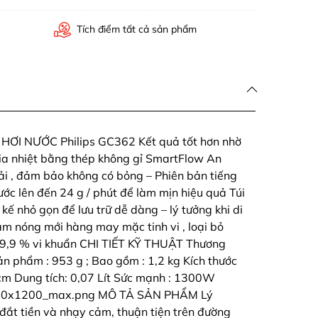
Tích điểm tất cả sản phẩm
ƠI NƯỚC Philips GC362 Kết quả tốt hơn nhờ
ia nhiệt bằng thép không gỉ SmartFlow An
vải , đảm bảo không có bỏng – Phiên bản tiếng
ước lên đến 24 g / phút để làm mịn hiệu quả Túi
 kế nhỏ gọn để lưu trữ dễ dàng – lý tưởng khi di
làm nóng mới hàng may mặc tinh vi , loại bỏ
 99,9 % vi khuẩn CHI TIẾT KỸ THUẬT Thương
ản phẩm : 953 g ; Bao gồm : 1,2 kg Kích thước
 cm Dung tích: 0,07 Lít Sức mạnh : 1300W
00x1200_max.png MÔ TẢ SẢN PHẨM Lý
ắt tiền và nhạy cảm, thuận tiện trên đường