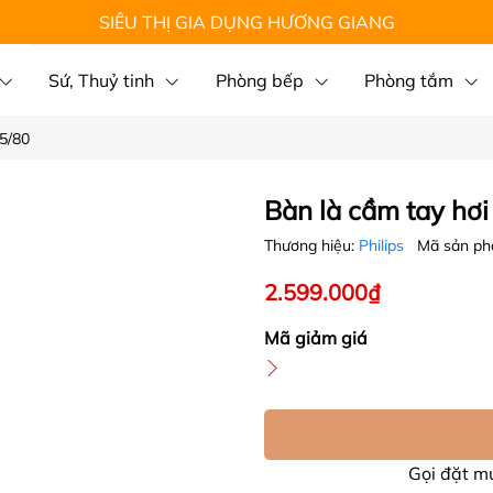
SIÊU THỊ GIA DỤNG HƯƠNG GIANG
Sứ, Thuỷ tinh
Phòng bếp
Phòng tắm
65/80
Bàn là cầm tay hơi
Thương hiệu:
Philips
Mã sản p
2.599.000₫
Mã giảm giá
Gọi đặt 