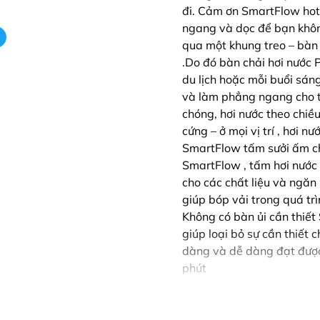
đi. Cảm ơn SmartFlow hot
ngang và dọc để bạn khô
qua một khung treo – bàn 
.Do đó bàn chải hơi nước P
du lịch hoặc mỗi buổi sá
và làm phẳng ngang cho t
chóng, hơi nước theo chiề
cứng – ở mọi vị trí , hơi 
SmartFlow tấm sưởi ấm c
SmartFlow , tấm hơi nước 
cho các chất liệu và ngăn
giúp bóp vải trong quá t
Không có bàn ủi cần thiết
giúp loại bỏ sự cần thiết 
dàng và dễ dàng đạt được v
phút