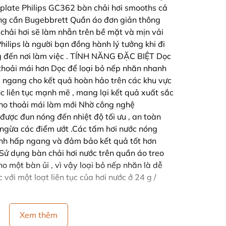
plate Philips GC362 bàn chải hơi smooths cả
ng cần Bugebbrett Quần áo đơn giản thông
chải hơi sẽ làm nhẵn trên bề mặt và mịn vải
hilips là người bạn đồng hành lý tưởng khi đi
ng đến nơi làm việc . TÍNH NĂNG ĐẶC BIỆT Dọc
hoải mái hơn Dọc để loại bỏ nếp nhăn nhanh
u ngang cho kết quả hoàn hảo trên các khu vực
nước liên tục mạnh mẽ , mang lại kết quả xuất sắc
ho thoải mái làm mới Nhờ công nghệ
được đun nóng đến nhiệt độ tối ưu , an toàn
 ngừa các điểm ướt .Các tấm hơi nước nóng
rình hấp ngang và đảm bảo kết quả tốt hơn
 Sử dụng bàn chải hơi nước trên quần áo treo
cho một bàn ủi , vì vậy loại bỏ nếp nhăn là dễ
ới một loạt liên tục của hơi nước ở 24 g /
Xem thêm