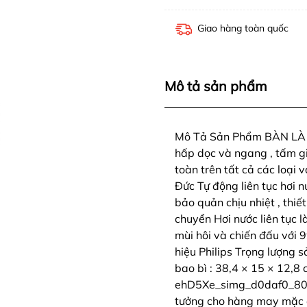
Giao hàng toàn quốc
Mô tả sản phẩm
Mô Tả Sản Phẩm BÀN LÀ H
hấp dọc và ngang , tấm g
toàn trên tất cả các loại 
Đức Tự động liên tục hơi n
bảo quản chịu nhiệt , thiết
chuyển Hơi nước liên tục 
mùi hôi và chiến đấu với
hiệu Philips Trọng lượng s
bao bì : 38,4 × 15 × 12,8
ehD5Xe_simg_d0daf0_8
tưởng cho hàng may mặc đ