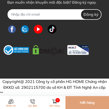
Bạn muốn nhận khuyến mãi đặc biệt? Đăng ký ngay.
Đăng ký
Copyright@ 2021 Công ty cổ phần HG HOME Chứng nhận
ĐKKD số: 2902115700 do sở KH & ĐT Tỉnh Nghệ An cấp
"
"
0
Hết hàng
Nhắn tin
Gọi điện
Giỏ hàng