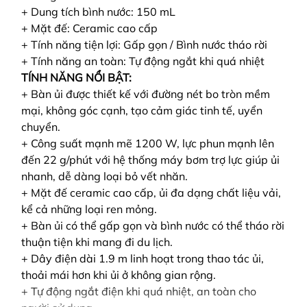
+ Dung tích bình nước: 150 mL
+ Mặt đế: Ceramic cao cấp
+ Tính năng tiện lợi: Gấp gọn / Bình nước tháo rời
+ Tính năng an toàn: Tự động ngắt khi quá nhiệt
TÍNH NĂNG NỔI BẬT:
+ Bàn ủi được thiết kế với đường nét bo tròn mềm
mại, không góc cạnh, tạo cảm giác tinh tế, uyển
chuyển.
+ Công suất mạnh mẽ 1200 W, lực phun mạnh lên
đến 22 g/phút với hệ thống máy bơm trợ lực giúp ủi
nhanh, dễ dàng loại bỏ vết nhăn.
+ Mặt đế ceramic cao cấp, ủi đa dạng chất liệu vải,
kể cả những loại ren mỏng.
+ Bàn ủi có thể gấp gọn và bình nước có thể tháo rời
thuận tiện khi mang đi du lịch.
+ Dây điện dài 1.9 m linh hoạt trong thao tác ủi,
thoải mái hơn khi ủi ở không gian rộng.
+ Tự động ngắt điện khi quá nhiệt, an toàn cho