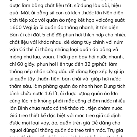
được làm bằng chất liệu tốt, sử dụng lâu dài, hiệu
quả. Mặt ủi bằng silicon có kích thước lớn Nên diện
tích tiếp xúc với quần áo rộng kết hợp vớicông suất
1600 Wgiúp ủi quần áo thẳng nhanh, ít tốn điện.
Bàn ủi cài đặt 5 chế độ phun hơi thích hợp cho nhiều
chất liệu vải khác nhau, dễ dàng tùy chỉnh với núm
vặn Có thể ủi thẳng những loại quần áo bằng vải
mỏng như lụa, voan. Thời gian bay hơi nước nhanh,
chỉ 60 giây, phun hơi liên tục đến 32 g/phút, làm
thẳng nếp nhăn cứng đầu dễ dàng Kẹp xếp ly giúp
ủi quần tây thuận tiện, bàn chải vải giúp hơi nước
thấm sâu, làm phẳng quần áo nhanh hơn Dung tích
bình chứa nước 1.6 lít, ủi được lượng quần áo lớn
cùng lúc mà không phải mắc công châm nước nhiều
lần Bình chứa nước có thể tháo rời, tiện châm nước.
Giá treo thiết kế đặc biệt với móc treo giữ cố định
được mọi loại váy, áo, quần trên giá Dễ dàng cho
người dùngủi thẳng quần áo treo trên móc. Trụ giá