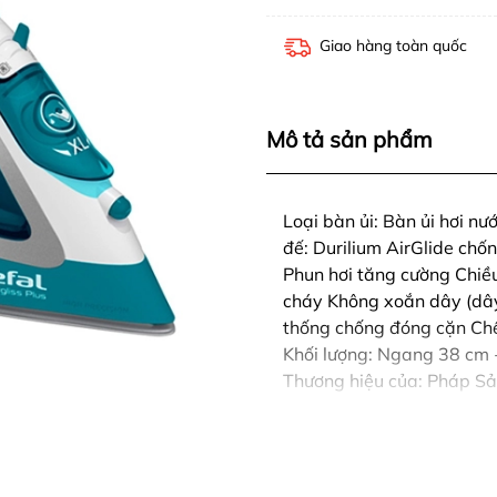
Giao hàng toàn quốc
Mô tả sản phẩm
Loại bàn ủi: Bàn ủi hơi n
đế: Durilium AirGlide chốn
Phun hơi tăng cường Chiều
cháy Không xoắn dây (dây
thống chống đóng cặn Chế 
Khối lượng: Ngang 38 cm 
Thương hiệu của: Pháp Sả