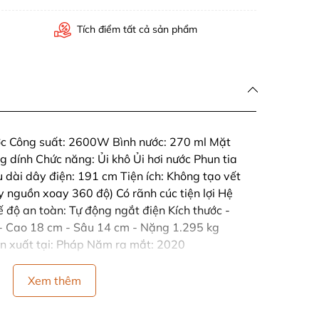
Tích điểm tất cả sản phẩm
ước Công suất: 2600W Bình nước: 270 ml Mặt
g dính Chức năng: Ủi khô Ủi hơi nước Phun tia
 dài dây điện: 191 cm Tiện ích: Không tạo vết
 nguồn xoay 360 độ) Có rãnh cúc tiện lợi Hệ
độ an toàn: Tự động ngắt điện Kích thước -
- Cao 18 cm - Sâu 14 cm - Nặng 1.295 kg
n xuất tại: Pháp Năm ra mắt: 2020
Xem thêm