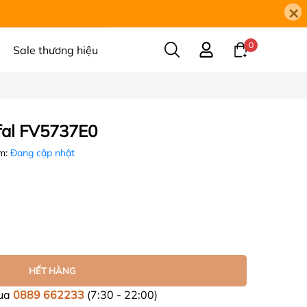
×
0
Sale thương hiệu
efal FV5737E0
m:
Đang cập nhật
HẾT HÀNG
mua
0889 662233
(7:30 - 22:00)