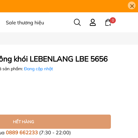
×
0
Sale thương hiệu
hông khói LEBENLANG LBE 5656
 sản phẩm:
Đang cập nhật
HẾT HÀNG
mua
0889 662233
(7:30 - 22:00)