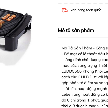
Giao hàng toàn quốc
Mô tả sản phẩm
Mô Tả Sản Phẩm - Công su
- Bề mặt có lỗ thoát dầu 
chống dính chất lượng ca
màu sắc sang trọng Thiết
LBDD5656 Không Khói Leb
cách của CHLB Đức với lớp
góp phần tô điểm sự sang
suất lớn, hoạt động mạn
Lebenlang hoạt động có k
độ C chỉ trong 1 phút, gi
thời giữ được hương vị của