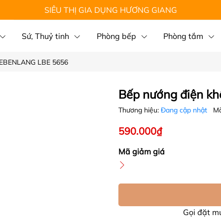
SIÊU THỊ GIA DỤNG HƯƠNG GIANG
Sứ, Thuỷ tinh
Phòng bếp
Phòng tắm
 LEBENLANG LBE 5656
Bếp nướng điện k
Thương hiệu:
Đang cập nhật
Mã
590.000₫
Mã giảm giá
Gọi đặt 