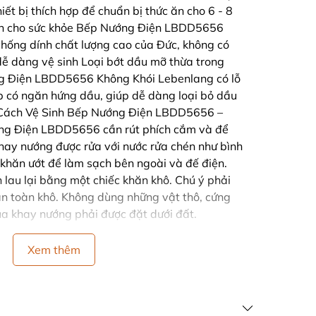
iết bị thích hợp để chuẩn bị thức ăn cho 6 - 8
oàn cho sức khỏe Bếp Nướng Điện LBDD5656
chống dính chất lượng cao của Đức, không có
dễ dàng vệ sinh Loại bớt dầu mỡ thừa trong
g Điện LBDD5656 Không Khói Lebenlang có lỗ
p có ngăn hứng dầu, giúp dễ dàng loại bỏ dầu
 Cách Vệ Sinh Bếp Nướng Điện LBDD5656 –
ớng Điện LBDD5656 cần rút phích cắm và để
hay nướng được rửa với nước rửa chén như bình
 khăn ướt để làm sạch bên ngoài và đế điện.
lau lại bằng một chiếc khăn khô. Chú ý phải
n toàn khô. Không dùng những vật thô, cứng
ủa khay nướng phải được đặt dưới đất.
Xem thêm