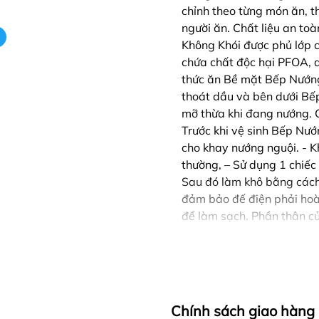
chỉnh theo từng món ăn, th
người ăn. Chất liệu an t
Không Khói được phủ lớp 
chứa chất độc hại PFOA, 
thức ăn Bề mặt Bếp Nướn
thoát dầu và bên dưới Bế
mỡ thừa khi đang nướng.
Trước khi vệ sinh Bếp Nư
cho khay nướng nguội. - K
thường, – Sử dụng 1 chiếc
Sau đó làm khô bằng cách 
đảm bảo đế điện phải hoà
để làm sạch. Phần thân c
Chính sách giao hàng