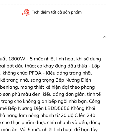
Tích điểm tất cả sản phẩm
ất 1800W - 5 mức nhiệt linh hoạt khi sử dụng
loại bớt dầu thừa; có khay đựng dầu thừa - Lớp
o, không chứa PFOA - Kiểu dáng trang nhã,
 kế trang nhã, sang trọng Bếp Nướng Điện
enlang, mang thiết kế hiện đại theo phong
 sơn phủ màu đen, kiểu dáng đơn giản, tinh tế
 trọng cho không gian bếp ngôi nhà bạn. Công
h mẽ Bếp Nướng Điện LBDD5656 Không Khói
hả năng làm nóng nhanh từ 20 độ C lên 240
úp cho thực phẩm được chín nhanh và đều, đồng
 món ăn. Với 5 mức nhiệt linh hoạt để bạn tùy