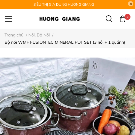
SIÊU THỊ GIA DỤNG HƯƠNG GIANG
0
Trang chủ
/
Nồi, Bộ Nồi
/
Bộ nồi WMF FUSIONTEC MINERAL POT SET (3 nồi + 1 quánh)