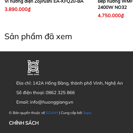
Vỉ nướng điện Zojirushi EA-KFQ20-BA
Bếp nướng WMF L
2400W NO32
3.890.000₫
4.750.000₫
Sản phẩm đã xem
Địa chỉ:
142A Hồng Bàng, thành phố Vinh, Nghệ An
Số điện thoại:
0862 325 866
Email:
info@huonggiang.vn
© Bản quyền thuộc về
EGANY
| Cung cấp bởi
Sapo
CHÍNH SÁCH