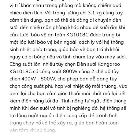
vị trí khác nhau trong phòng mà không chiếm quá
nhiều diện tích. Với trọng lượng chỉ 3.1 kg cùng tay
cầm tiện dụng, bạn có thể dễ dàng di chuyển đèn
sưởi đến nhiều căn phòng khác nhau để sưởi ấm khi
cần. Lưới bảo vệ an toàn KG1018C được trang bị
một lớp lưới bảo vệ bên ngoài, cách ly với hệ thống
sinh nhiệt phía trong, giúp bảo vệ bạn tránh khỏi
nguy cơ bị bỏng nếu vô tình chạm tay vào máy sưởi.
Công suất lớn, nhiều tùy chọn Đèn sưởi Kangaroo
KG1018C có công suất 800W cùng 2 chế độ tùy
chọn 400W - 800W, cho phép bạn dễ dàng tùy
chọn công suất phù hợp với nhiệt độ môi trường, vừa
đem lại cho bạn cảm giác thoải mái nhất mà lại tiết
kiệm điện năng tối đa. Tính năng tự ngắt điện thông
minh Khi đèn sưởi vô tình bị nghiêng đổ, hệ thống sẽ
tự động ngắt nguồn điện cung cấp để tránh tình
trạng cháy nổ có thể xảy ra, giúp bạn hoàn toàn
yên tâm khi sử dụng.