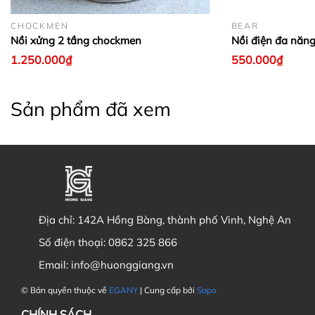
CHOCKMEN
BEAR
Nồi xửng 2 tầng chockmen
Nồi điện đa năn
1.250.000₫
550.000₫
Sản phẩm đã xem
Địa chỉ:
142A Hồng Bàng, thành phố Vinh, Nghệ An
Số điện thoại:
0862 325 866
Email:
info@huonggiang.vn
© Bản quyền thuộc về
EGANY
| Cung cấp bởi
Sapo
CHÍNH SÁCH