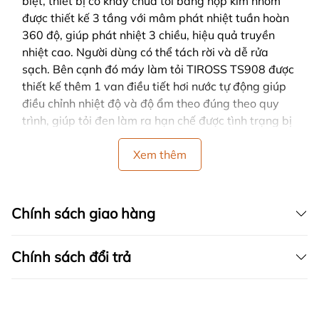
biệt, thiết bị có khay chứa tỏi bằng hợp kim nhôm
được thiết kế 3 tầng với mâm phát nhiệt tuần hoàn
360 độ, giúp phát nhiệt 3 chiều, hiệu quả truyền
nhiệt cao. Người dùng có thể tách rời và dễ rửa
sạch. Bên cạnh đó máy làm tỏi TIROSS TS908 được
thiết kế thêm 1 van điều tiết hơi nước tự động giúp
điều chỉnh nhiệt độ và độ ẩm theo đúng theo quy
trình, giúp tỏi đen làm ra hạn chế được tình trạng bị
ướt và nhão sau mỗi lần lên men. Máy Làm Tỏi Đen
Tiross TS908 (6L) - Bạc Thao tác dễ dàng với 1 nút
Xem thêm
ấn Máy làm tỏi đen TIROSS TS908 được sử dụng
với khối lượng tỏi trắng tối đa cho mỗi lần lên men là
2kg. Đặc biệt, toàn bộ quá trình lên men tỏi sẽ được
Chính sách giao hàng
thực hiện hoàn toàn tự động chỉ bằng 1 nút ấn
(on/off), rất nhanh chóng, tiện lợi và tiết kệm thời
Chính sách đổi trả
gian. Công việc của bạn là chờ đợi ngày tỏi lên men
và thưởng thức.