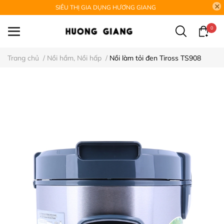
SIÊU THỊ GIA DỤNG HƯƠNG GIANG
0
Trang chủ
/
Nồi hầm, Nồi hấp
/
Nồi làm tỏi đen Tiross TS908