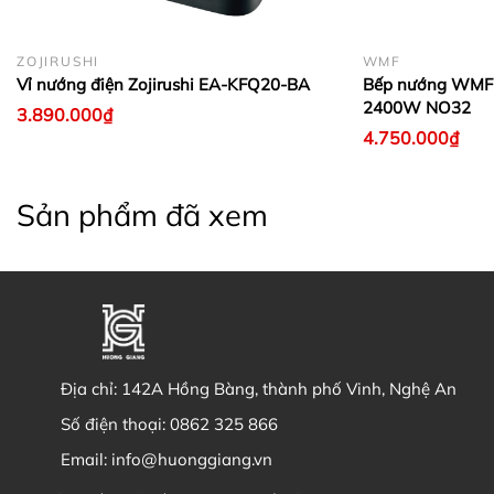
ZOJIRUSHI
WMF
Vỉ nướng điện Zojirushi EA-KFQ20-BA
Bếp nướng WMF L
2400W NO32
3.890.000₫
4.750.000₫
Sản phẩm đã xem
Địa chỉ:
142A Hồng Bàng, thành phố Vinh, Nghệ An
Số điện thoại:
0862 325 866
Email:
info@huonggiang.vn